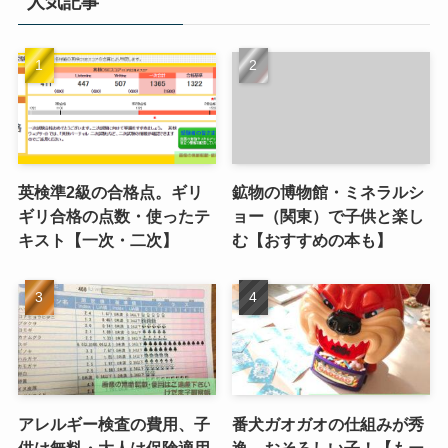
人気記事
英検準2級の合格点。ギリ
鉱物の博物館・ミネラルシ
ギリ合格の点数・使ったテ
ョー（関東）で子供と楽し
キスト【一次・二次】
む【おすすめの本も】
アレルギー検査の費用、子
番犬ガオガオの仕組みが秀
供は無料・大人は保険適用
逸。おそろしい子！【もー