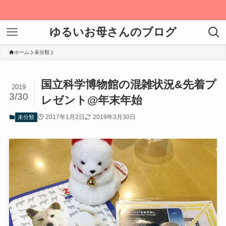
サ
ゆるいお母さんのブログ
ホーム
未分類
国立科学博物館の混雑状況&先着プ
2019
3/30
レゼント@年末年始
2017年1月2日
2019年3月30日
未分類